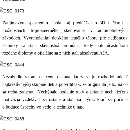
Zaujímavým spestrením bola aj prednáška o 3D tlačiarni a
možnostiach trojrozmerného skenovania v automobilových
závodoch. Vyvrcholením detského letného tábora pre nadšencov
techniky sa stala slávnostná promócia, kedy boli účastníkom
rozdané diplomy a oficiálne sa z nich stali absolventi AJA.
Nezabudlo sa ani na cenu dekana, ktorý sa ju rozhodol udeliť
najkreatívnejšej skupine detí a potvrdil tak, že originalita je to, na čo
sa treba zamerať. Nechýbalo podanie ruky a prianie nech deťom
motivácia vzdelávať sa ostane a stali sa tými, ktorí sa pričinia
o budúce úspechy vo vede a technike u nás.