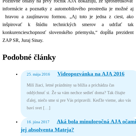
Pozitívne ohlasy na prvý ročník AJA dokazujú, že sprostredkovať
informácie a poznatky z automobilového prostredia je možné aj
hravou a zaujímavou formou. „Aj toto je jedna z ciest, ako
inšpirovať k štúdiu technických smerov a udržať tak
konkurencieschopnosť slovenského priemyslu,“ dopĺňa prezident
ZAP SR, Juraj Sinay.
Podobné články
Videopozvánka na AJA 2016
25. mája 2016
Milí žiaci, letné prázdniny sa blížia a prichádza čas
oddýchnuť si. Že sa vám nechce sedieť doma? Tak čítajte
ďalej, niečo sme si pre Vás pripravili. Keďže vieme, ako vás
baví svet […]
Aká bola minuloročná AJA očam
16. júna 2017
jej absolventa Mateja?