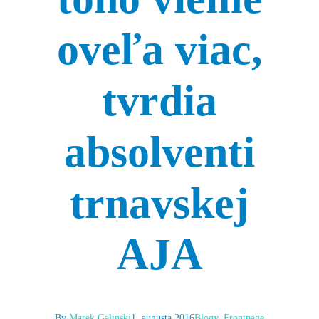
oveľa viac,
tvrdia
absolventi
trnavskej
AJA
By
Marek Galinski
1. augusta 2016
Blogy
,
Frontpage