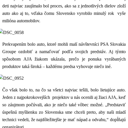
deti najviac zaujímalo bol proces, ako sa z jednotlivých dielov zloží
auto ako aj to, vďaka čomu Slovensko vyrobilo minulý rok vyše
milióna automobilov.
Prekvapením bolo auto, ktoré mohli malí návštevníci PSA Slovakia
Groupe ozdobiť a namaľovať podľa svojich predstáv. Aj týmto
spôsobom AJA žiakom ukázala, prečo je ponuka vyrábaných
produktov taká široká – každému predsa vyhovuje niečo iné.
Čo však bolo to, na čo sa všetci najviac tešili, bolo lietajúce auto.
Jeden z najpokrokovejších projektov u nás ocenili aj žiaci AJA, keď
so záujmom počúvali, ako je niečo také vôbec možné. „Predstaviť
úspešnú myšlienku zo Slovenska sme chceli preto, aby naši mladí
technici vedeli, že najdôležitejšie je mať nápad a odvahu,“ dopĺňajú
organizátori.