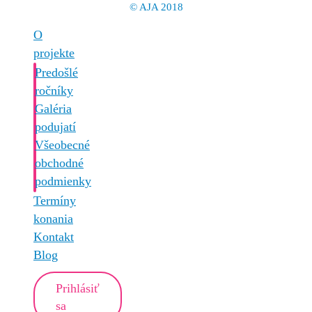
© AJA 2018
O
projekte
Predošlé
ročníky
Galéria
podujatí
Všeobecné
obchodné
podmienky
Termíny
konania
Kontakt
Blog
Prihlásiť
sa