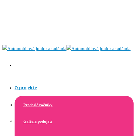
O projekte
Predošlé ročníky
Galéria podujatí