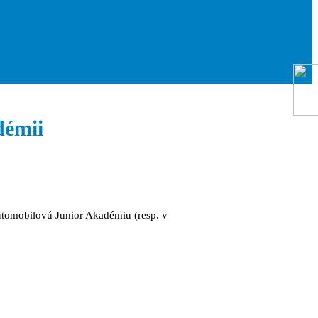
démii
utomobilovú Junior Akadémiu (resp. v