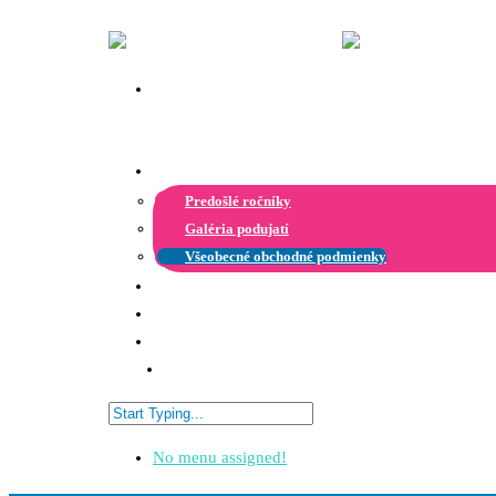
O projekte
Predošlé ročníky
Galéria podujatí
Všeobecné obchodné podmienky
Termíny konania
Kontakt
Blog
Prihlásiť sa
No menu assigned!