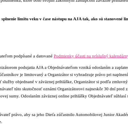
ú podmienku, ktoré bolo svojim zákonným zástupcom záväzne prihlásen
plnenie limitu veku v čase nástupu na AJA tak, ako sú stanovené lim
ávateľom podpísané a datované
Podmienky účasti na príslušný kalendárn
zátorom podujatia AJA a Objednávateľom vzniká odoslaním a zaplaten
t účastníkov je limitovaný a Organizátor si vyhradzuje právo pri naplne
 služby objednané v záväznej prihláške, Organizátor si podľa zmluvn
ávateľ túto skutočnosť oznámi Organizátorovi najneskôr 30 dní pred z
lkovej sumy. Odoslaním záväznej online prihlášky Objednávateľ súhla
ateľ právo, aby sa jeho Dieťa zúčastnilo Automobilovej Junior Aka
e.