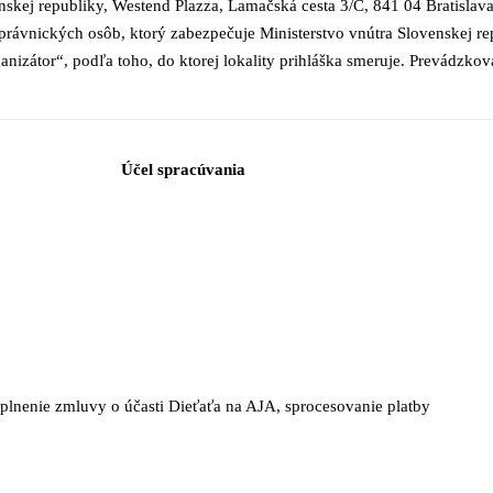
kej republiky, Westend Plazza, Lamačská cesta 3/C, 841 04 Bratislava
 právnických osôb, ktorý zabezpečuje Ministerstvo vnútra Slovenskej rep
nizátor“, podľa toho, do ktorej lokality prihláška smeruje. Prevádzkov
Účel spracúvania
 plnenie zmluvy o účasti Dieťaťa na AJA, sprocesovanie platby