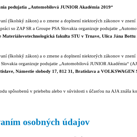
nania podujatia „Automobilová JUNIOR Akadémia 2019“
aní (školský zákon) a o zmene a doplnení niektorých zákonov v znení
lupráci so ZAP SR a Groupe PSA Slovakia organizuje podujatie „Auto
 je Materiálovotechnologická fakulta STU v Trnave, Ulica Jána Bottu
aní (školský zákon) a o zmene a doplnení niektorých zákonov v znení n
n Slovakia organizuje podujatie „Automobilová JUNIOR Akadémia“ (A
ratislave, Námestie slobody 17, 812 31, Bratislava a VOLKSWAGEN 
du spôsobenú v priebehu alebo v súvislosti s účasťou na AJA znáša k
vaním osobných údajov