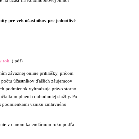
é na účasť na Automobilovej Junior
ity pre vek účastníkov pre jednotlivé
y rok.
(.pdf)
ím záväznej online prihlášky, pričom
ní počtu účastníkov ďalších záujemcov
ých podmienok vyhradzuje právo storno
ačiatkom plnenia dohodnutej služby. Po
sí s podmienkami vzniku zmluvného
démie v danom kalendárnom roku podľa