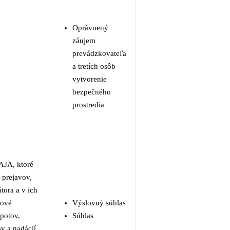
Oprávnený
záujem
prevádzkovateľa
a tretích osôb –
vytvorenie
bezpečného
prostredia
AJA, ktoré
prejavov,
tora a v ich
kové
Výslovný súhlas
spotov,
Súhlas
v a nadácií