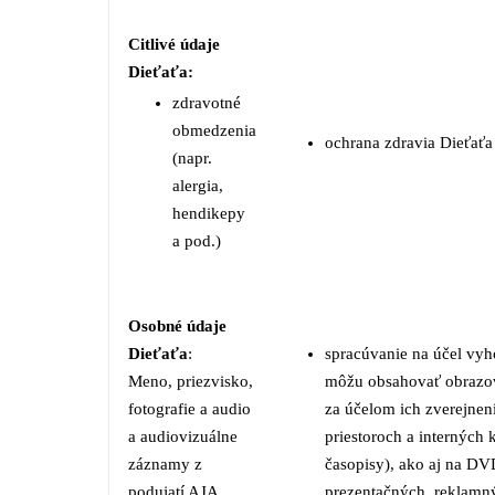
Citlivé údaje
Dieťaťa:
zdravotné
obmedzenia
ochrana zdravia Dieťaťa
(napr.
alergia,
hendikepy
a pod.)
Osobné údaje
Dieťaťa
:
spracúvanie na účel vyh
Meno, priezvisko,
môžu obsahovať obrazov
fotografie a audio
za účelom ich zverejnen
a audiovizuálne
priestoroch a interných
záznamy z
časopisy), ako aj na DV
podujatí AJA,
prezentačných, reklamný