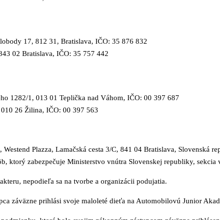
slobody 17, 812 31, Bratislava, IČO: 35 876 832
, 843 02 Bratislava, IČO: 35 757 442
ho 1282/1, 013 01 Teplička nad Váhom, IČO: 00 397 687
, 010 26 Žilina, IČO: 00 397 563
, Westend Plazza, Lamačská cesta 3/C, 841 04 Bratislava, Slovenská rep
, ktorý zabezpečuje Ministerstvo vnútra Slovenskej republiky, sekcia v
kteru, nepodieľa sa na tvorbe a organizácii podujatia.
pca záväzne prihlási svoje maloleté dieťa na Automobilovú Junior Ak