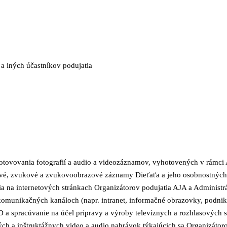
 a iných účastníkov podujatia
otovovania fotografií a audio a videozáznamov, vyhotovených v rámci 
é, zvukové a zvukovoobrazové záznamy Dieťaťa a jeho osobnostných 
ia na internetových stránkach Organizátorov podujatia AJA a Administrá
 komunikačných kanáloch (napr. intranet, informačné obrazovky, podni
D a spracúvanie na účel prípravy a výroby televíznych a rozhlasových 
ch a inštruktážnych video a audio nahrávok týkajúcich sa Organizátoro