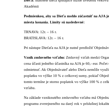
Dieťa:
maloleté dieťa spĺňajúce nižšie uvedenú vekov
Akadémii
Podmienkou, aby sa Dieťa mohlo zúčastniť na AJA je s
miesta konania. Limity sú nasledovné:
TRNAVA: 12r. – 16 r.
BRATISLAVA: 12r. – 16 r.
Pri nástupe Dieťaťa na AJA je nutné predložiť Objedn
Vznik zmluvného vzťahu:
Zmluvný vzťah medzi Organi
cena účasti jedného účastníka na AJA je 60,- eur. Poče
odmietnuť. Ak Objednávateľ alebo Dieťa nemôže využiť
poplatku vo výške 10 % z celkovej sumy, pokiaľ Objedn
tomto termíne je storno poplatok vo výške 100 % z ce
vzťahu.
Na základe vzniknutého zmluvného vzťahu má Objednáv
programu zverejneného na daný rok v príslušnej lokalit