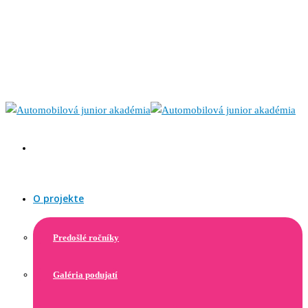
O projekte
Predošlé ročníky
Galéria podujatí