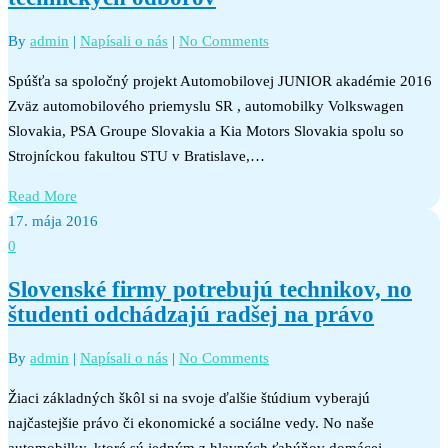
By
admin
|
Napísali o nás
|
No Comments
Spúšťa sa spoločný projekt Automobilovej JUNIOR akadémie 2016
Zväz automobilového priemyslu SR , automobilky Volkswagen
Slovakia, PSA Groupe Slovakia a Kia Motors Slovakia spolu so
Strojníckou fakultou STU v Bratislave,…
Read More
17. mája 2016
0
Slovenské firmy potrebujú technikov, no
študenti odchádzajú radšej na právo
By
admin
|
Napísali o nás
|
No Comments
Žiaci základných škôl si na svoje ďalšie štúdium vyberajú
najčastejšie právo či ekonomické a sociálne vedy. No naše
automobilky, ktoré sú jedným z hlavných ťahúňov domácej