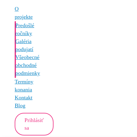
O
projekte
Predošlé
ročníky
Galéria
podujatí
Všeobecné
obchodné
podmienky
Termíny
konania
Kontakt
Blog
Prihlásiť
sa