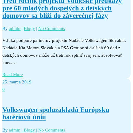
Tretí ročník projektu Vodičské preukazy
pre 60 mladých dospelých z detských
domovov sa blíži do záverečnej fázy
By
admin
|
Blogy
|
No Comments
Vďaka podpore partnerov projektu Nadácie Volkswagen Slovakia,
Nadácie Kia Motors Slovakia a PSA Groupe si ďalších 60 detí z
detských domovov môže už tretí rok splniť svoj sen, absolvovať
kurz…
Read More
25. marca 2019
0
Volkswagen spoluzakladá Európsku
batériovú úniu
By
admin
|
Blogy
|
No Comments