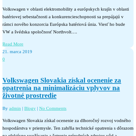
Volkswagen v oblasti elektromobility a európskych krajín v oblasti
batériovej sebestačnosti a konkurencieschopnosti sa prepájajú v
rámci nového konzorcia Európska batériová únia. Viesť ho bude
VW a švédska spoločnosť Northvolt….
Read More
21. marca 2019
0
Volkswagen Slovakia získal ocenenie za
opatrenia na minimalizáciu vplyvov na
životné prostredie
By
admin
|
Blogy
|
No Comments
Volkswagen Slovakia získal ocenenie za dlhoročný rozvoj vodného
hospodárstva v priemysle. Ten zahŕňa technické opatrenia s dôrazom
na efektívne využívanie a šetrenie prírodných zdrojov vôd a