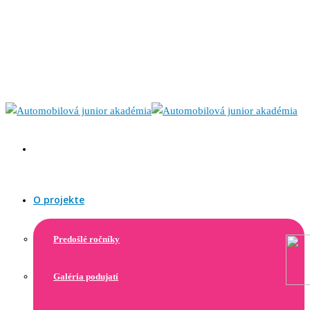
O projekte
Predošlé ročníky
Galéria podujatí