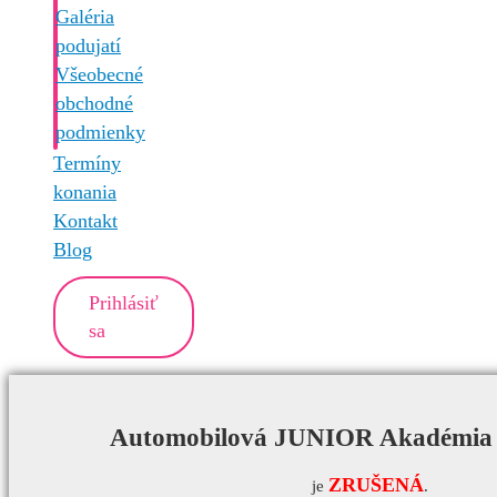
Galéria
podujatí
Všeobecné
obchodné
podmienky
Termíny
konania
Kontakt
Blog
Prihlásiť
sa
Automobilová JUNIOR Akadémia 
ZRUŠENÁ
je
.